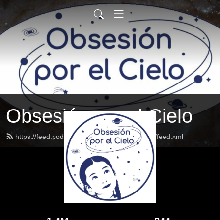
Obsesión por el Cielo
https://feed.podbean.com/obsesionporelcielo/feed.xml