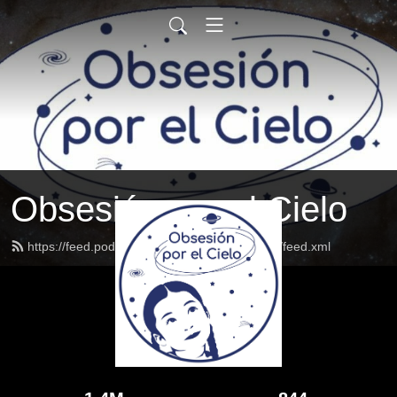
Obsesión por el Cielo
https://feed.podbean.com/obsesionporelcielo/feed.xml