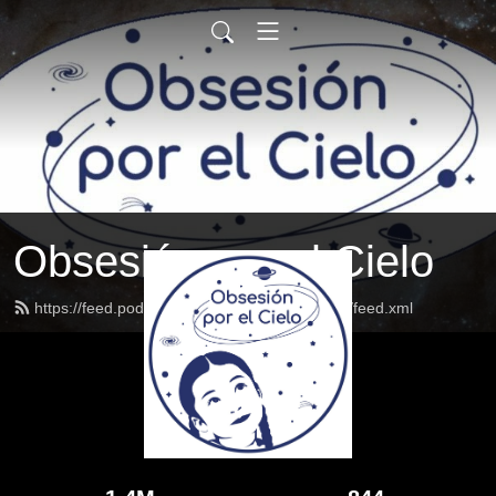
Obsesión por el Cielo
https://feed.podbean.com/obsesionporelcielo/feed.xml