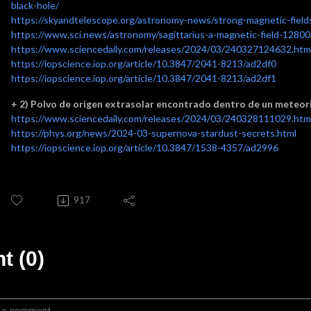
black-hole/
https://skyandtelescope.org/astronomy-news/strong-magnetic-fields
https://www.sci.news/astronomy/sagittarius-a-magnetic-field-12800
https://www.sciencedaily.com/releases/2024/03/240327124632.htm
https://iopscience.iop.org/article/10.3847/2041-8213/ad2df0
https://iopscience.iop.org/article/10.3847/2041-8213/ad2df1
+
2) Polvo de origen extrasolar encontrado dentro de un meteor
https://www.sciencedaily.com/releases/2024/03/240328111029.htm
https://phys.org/news/2024-03-supernova-stardust-secrets.html
https://iopscience.iop.org/article/10.3847/1538-4357/ad2996
917
 (0)