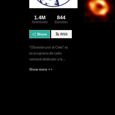
1.4M
844
Downloads
Episodes
Share
RSS
"Obsesión por el Cielo" es 
un programa de radio 
semanal dedicado a la 
astronomía y la exploración 
Show more >>
del espacio transmitio por 
RadioUDEM desde la ciudad 
de Monterrey, México.