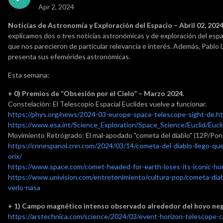
Apr 2, 2024
Noticias de Astronomía y Exploración del Espacio – Abril 02, 2024
explicamos dos o tres noticias astronómicas y de exploración del esp
que nos parecieron de particular relevancia e interés. Además, Pablo
presenta sus efemérides astronómicas.
Esta semana:
+ 0) Premios de “Obsesión por el Cielo” – Marzo 2024.
Constelación: El Telescopio Espacial Euclides vuelve a funcionar.
https://phys.org/news/2024-03-europe-space-telescope-sight-de.h
https://www.esa.int/Science_Exploration/Space_Science/Euclid/Eucl
Movimiento Retrógrado: El mal-apodado "cometa del diablo" (12P/Pon
https://cnnespanol.cnn.com/2024/03/14/cometa-del-diablo-llego-q
orix/
https://www.space.com/comet-headed-for-earth-loses-its-iconic-ho
https://www.univision.com/entretenimiento/cultura-pop/cometa-dia
verlo-nasa
+
1) Campo magnético intenso observado alrededor del hoyo neg
https://arstechnica.com/science/2024/03/event-horizon-telescope-