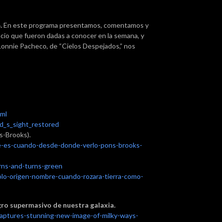
.
En este programa presentamos, comentamos y
acio que fueron dadas a conocer en la semana, y
 Lonnie Pacheco, de “Cielos Despejados,” nos
tml
id_s_sight_restored
s-Brooks).
ue-es-cuando-desde-donde-verlo-pons-brooks-
rns-and-turns-green
blo-origen-nombre-cuando-rozara-tierra-como-
ro supermasivo de nuestra galaxia.
captures-stunning-new-image-of-milky-ways-