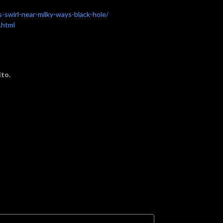
-swirl-near-milky-ways-black-hole/
.html
ito.