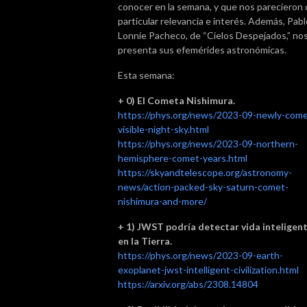
conocer en la semana, y que nos parecieron
particular relevancia e interés. Además, Pabl
Lonnie Pacheco, de “Cielos Despejados,” no
presenta sus efemérides astronómicas.
Esta semana:
+ 0) El Cometa Nishimura.
https://phys.org/news/2023-09-newly-come
visible-night-sky.html
https://phys.org/news/2023-09-northern-
hemisphere-comet-years.html
https://skyandtelescope.org/astronomy-
news/action-packed-sky-saturn-comet-
nishimura-and-more/
+
1) JWST podría detectar vida inteligen
en la Tierra.
https://phys.org/news/2023-09-earth-
exoplanet-jwst-intelligent-civilization.html
https://arxiv.org/abs/2308.14804