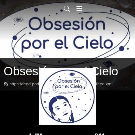
Obsesión por el Cielo
https://feed.podbean.com/obsesionporelcielo/feed.xml